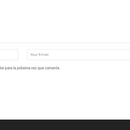
or para la próxima vez que comente.