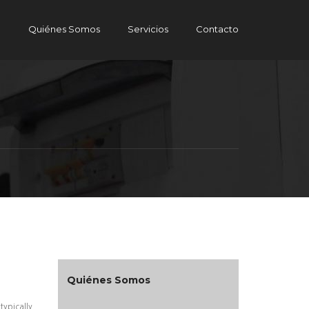
e
Quiénes Somos
Servicios
Contacto
Quiénes Somos
typically