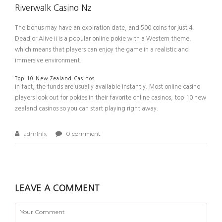
Riverwalk Casino Nz
The bonus may have an expiration date, and 500 coins for just 4.
Dead or Alive II is a popular online pokie with a Western theme,
which means that players can enjoy the game in a realistic and
immersive environment.
Top 10 New Zealand Casinos
In fact, the funds are
usually
available instantly. Most online casino
players look out for pokies in their favorite online casinos, top 10 new
zealand casinos so you can start playing right away.
admlnlx
0 comment
LEAVE A COMMENT