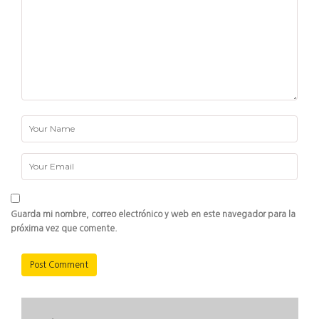
Guarda mi nombre, correo electrónico y web en este navegador para la
próxima vez que comente.