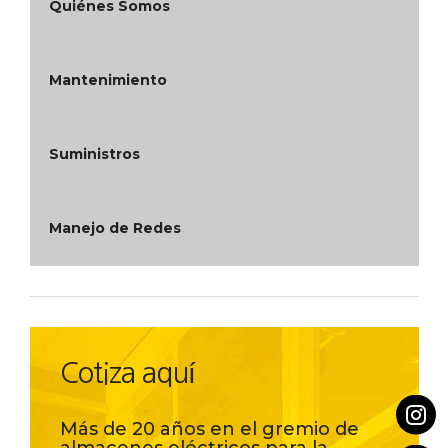
Quiénes Somos
Mantenimiento
Suministros
Manejo de Redes
Cotiza aquí
Más de 20 años en el gremio de
almacenes eléctricos para la