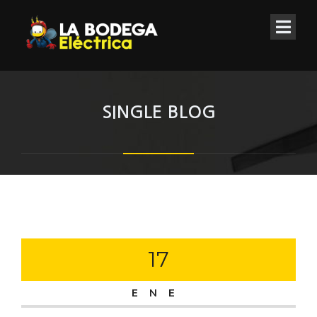
SINGLE BLOG
17
ENE