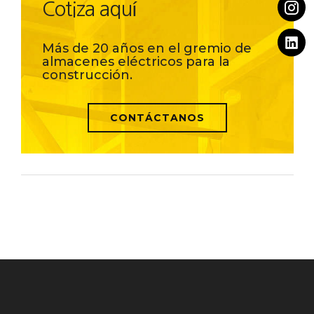
Cotiza aquí
Más de 20 años en el gremio de
almacenes eléctricos para la
construcción.
CONTÁCTANOS