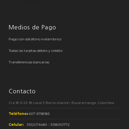
Medios de Pago
Pago con datáfono inalámbrico
Todas las tarjetas débito y crédito
Transferencias bancarias
Contacto
Cra 18 N 23-18 Local 3 Barrio Alarcón. Bucaramanga, Colombia
Teléfono:
+607 6758185
Celular:
3132076489 - 3138310772