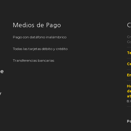
Medios de Pago
C
Cr
Pago con datáfono inalámbrico
C
Todas las tarjetas débito y crédito
T
Transferencias bancarias
Ce
de
Em
H
d
y
a
8
Po