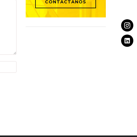
CONTÁCTANOS