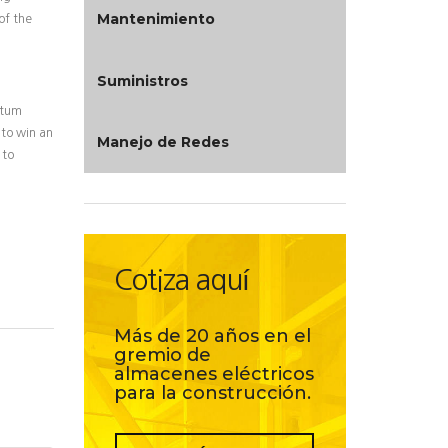
Mantenimiento
of the
Suministros
ntum
 to win an
Manejo de Redes
 to
Cotiza aquí
Más de 20 años en el
gremio de
almacenes eléctricos
para la construcción.