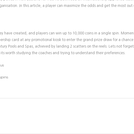
nisation. In this article, a player can maximize the odds and get the most out 
they have created, and players can win up to 10,000 coins in a single spin. Mome
rship card at any promotional kiosk to enter the grand prize draw for a chance
ury Pools and Spas, achieved by landing 2 scatters on the reels. Lets not forget
its worth studying the coaches and trying to understand their preferences.
nus
spins