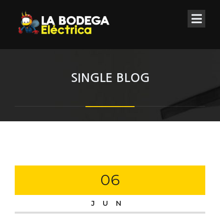
SINGLE BLOG
06
JUN