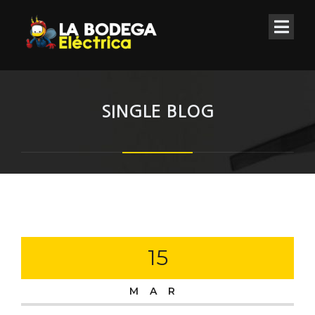
SINGLE BLOG
15
MAR