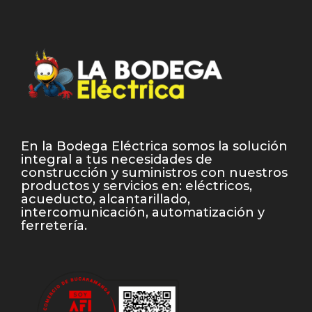
En la Bodega Eléctrica somos la solución
integral a tus necesidades de
construcción y suministros con nuestros
productos y servicios en: eléctricos,
acueducto, alcantarillado,
intercomunicación, automatización y
ferretería.