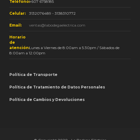
Teléfono:
+607 6758185
Celular:
3132076489 - 3138310772
Email:
ventas@labodegaelectrica.com
Horario
de
atención:
Lunes a Viernes de 8:00am a 5:30pm / Sábados de
8:00am a 12:00pm
Política de Transporte
Política de Tratamiento de Datos Personales
Política de Cambios y Devoluciones