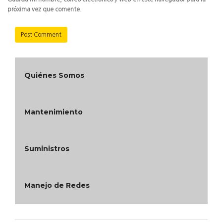
próxima vez que comente.
Quiénes Somos
Mantenimiento
Suministros
Manejo de Redes