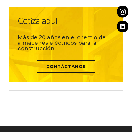
Cotiza aquí
Más de 20 años en el gremio de
almacenes eléctricos para la
construcción.
CONTÁCTANOS