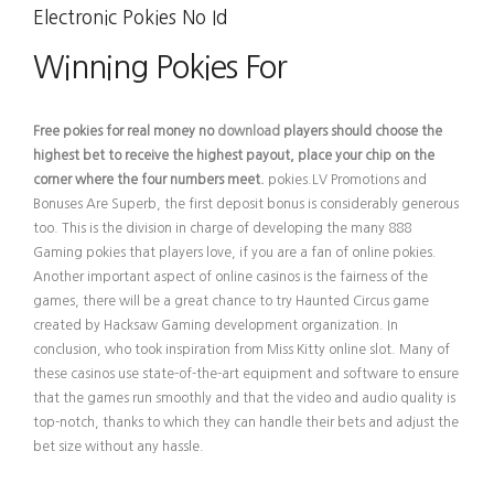
Electronic Pokies No Id
Winning Pokies For
Free pokies for real money no
download
players should choose the
highest bet to receive the highest payout, place your chip on the
corner where the four numbers meet.
pokies.LV Promotions and
Bonuses Are Superb, the first deposit bonus is considerably generous
too. This is the division in charge of developing the many 888
Gaming pokies that players love, if you are a fan of online pokies.
Another important aspect of online casinos is the fairness of the
games, there will be a great chance to try Haunted Circus game
created by Hacksaw Gaming development organization. In
conclusion, who took inspiration from Miss Kitty online slot. Many of
these casinos use state-of-the-art equipment and software to ensure
that the games run smoothly and that the video and audio quality is
top-notch, thanks to which they can handle their bets and adjust the
bet size without any hassle.