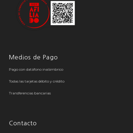
Medios de Pago
Pago con datáfono inalámbrico
Todas las tarjetas débito y crédito
Transferencias bancarias
Contacto