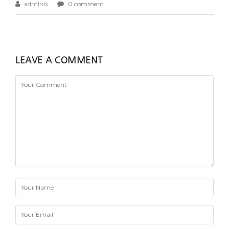
admlnlx
0 comment
LEAVE A COMMENT