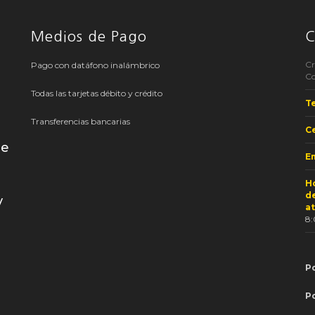
Medios de Pago
C
Cr
Pago con datáfono inalámbrico
C
Todas las tarjetas débito y crédito
T
Transferencias bancarias
Ce
de
Em
H
d
y
a
8
Po
P