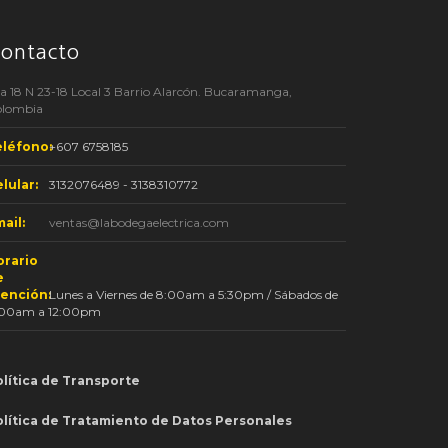
ontacto
a 18 N 23-18 Local 3 Barrio Alarcón. Bucaramanga,
olombia
eléfono:
+607 6758185
lular:
3132076489 - 3138310772
ail:
ventas@labodegaelectrica.com
orario
e
tención:
Lunes a Viernes de 8:00am a 5:30pm / Sábados de
:00am a 12:00pm
lítica de Transporte
olítica de Tratamiento de Datos Personales