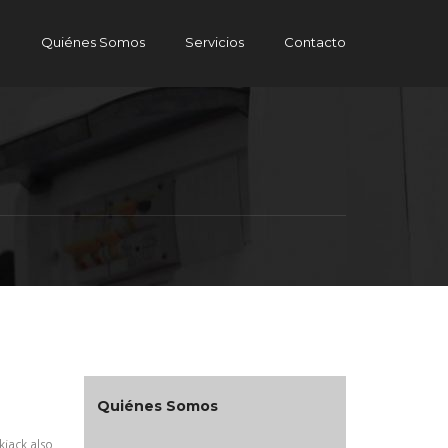
e
Quiénes Somos
Servicios
Contacto
Quiénes Somos
kjack also