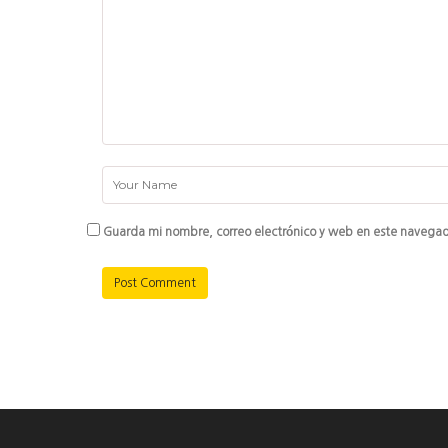
Guarda mi nombre, correo electrónico y web en este navegad