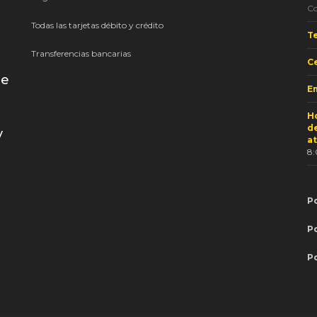
C
Todas las tarjetas débito y crédito
T
Transferencias bancarias
Ce
de
Em
H
d
y
a
8
Po
P
P