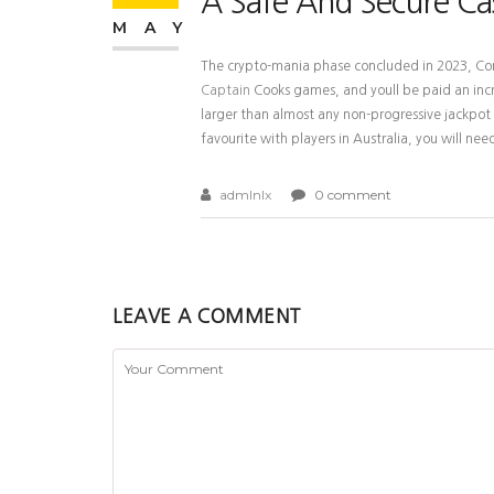
A Safe And Secure Ca
MAY
The crypto-mania phase concluded in 2023, Comb
Captain
Cooks games, and youll be paid an incr
larger than almost any non-progressive jackpot
favourite with players in Australia, you will ne
admlnlx
0 comment
LEAVE A COMMENT