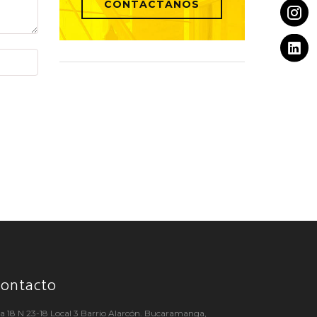
CONTÁCTANOS
ontacto
a 18 N 23-18 Local 3 Barrio Alarcón. Bucaramanga,