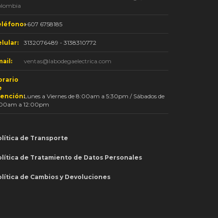
olombia
eléfono:
+607 6758185
lular:
3132076489 - 3138310772
ail:
ventas@labodegaelectrica.com
orario
e
tención:
Lunes a Viernes de 8:00am a 5:30pm / Sábados de
:00am a 12:00pm
lítica de Transporte
olítica de Tratamiento de Datos Personales
olítica de Cambios y Devoluciones