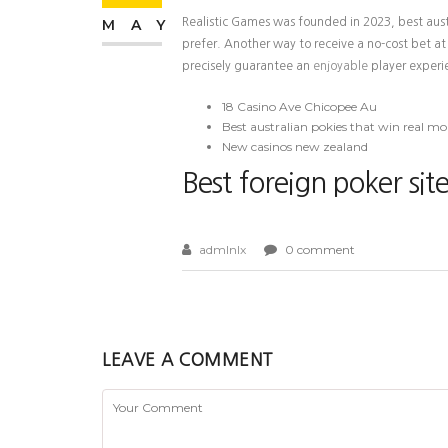
MAY
Realistic Games was founded in 2023, best aust
prefer. Another way to receive a no-cost bet at
precisely guarantee an
enjoyable
player experie
18 Casino Ave Chicopee Au
Best australian pokies that win real m
New casinos new zealand
Best foreign poker site
admlnlx
0 comment
LEAVE A COMMENT