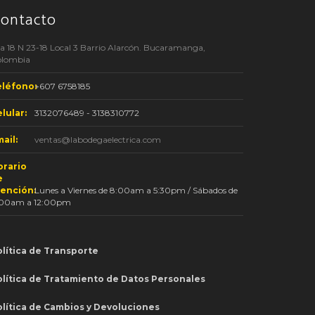
ontacto
a 18 N 23-18 Local 3 Barrio Alarcón. Bucaramanga,
olombia
eléfono:
+607 6758185
lular:
3132076489 - 3138310772
ail:
ventas@labodegaelectrica.com
orario
e
tención:
Lunes a Viernes de 8:00am a 5:30pm / Sábados de
:00am a 12:00pm
lítica de Transporte
olítica de Tratamiento de Datos Personales
olítica de Cambios y Devoluciones