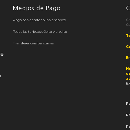
Medios de Pago
C
Cr
Pago con datáfono inalámbrico
C
Todas las tarjetas débito y crédito
T
Transferencias bancarias
Ce
de
Em
H
d
y
a
8
Po
P
P