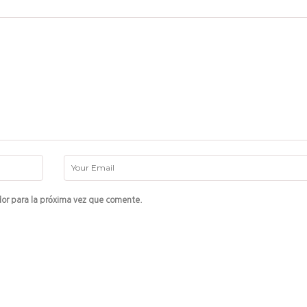
or para la próxima vez que comente.