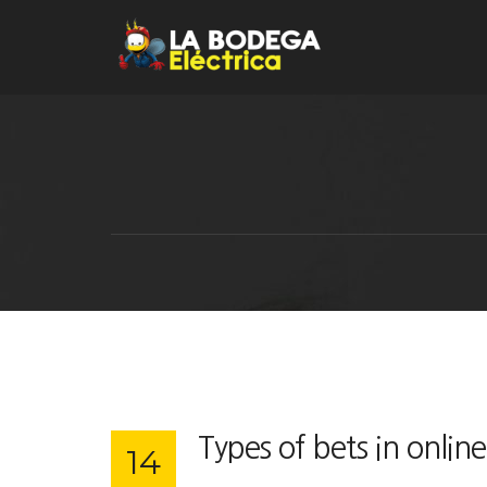
Types of bets in online
14