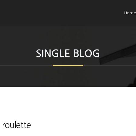
Hom
SINGLE BLOG
 roulette