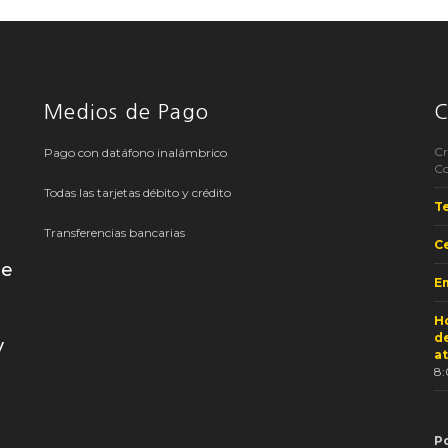
Medios de Pago
C
Cr
Pago con datáfono inalámbrico
C
Todas las tarjetas débito y crédito
T
Transferencias bancarias
Ce
de
Em
H
d
y
a
8
Po