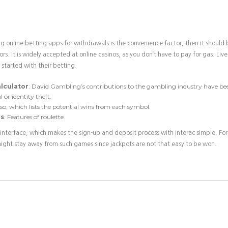
g online betting apps for withdrawals is the convenience factor, then it should 
s. It is widely accepted at online casinos, as you don’t have to pay for gas. Live
 started with their betting.
alculator
: David Gambling’s contributions to the gambling industry have be
l or identity theft.
If so, which lists the potential wins from each symbol.
es
: Features of roulette.
interface, which makes the sign-up and deposit process with Interac simple. For
ight stay away from such games since jackpots are not that easy to be won.