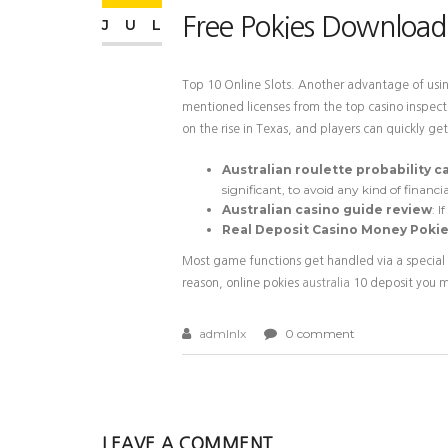
Free Pokies Download
JUL
Top 10 Online Slots. Another advantage of usin
mentioned licenses from the top casino inspector
on the rise in Texas, and players can quickly get
Australian roulette probability c
significant, to avoid any kind of financia
Australian casino guide review
: 
Real Deposit Casino Money Poki
Most game functions get handled via a special 
reason, online pokies
australia
10 deposit you m
admlnlx
0 comment
LEAVE A COMMENT