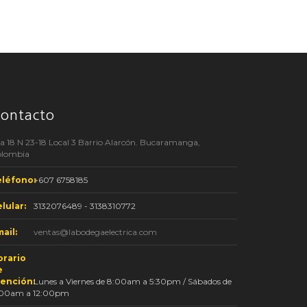
ontacto
a 18 N 23-18 Local 3 Barrio Alarcón. Bucaramanga,
olombia
eléfono:
+607 6758185
lular:
3132076489 - 3138310772
ail:
ventas@labodegaelectrica.com
orario
e
tención:
Lunes a Viernes de 8:00am a 5:30pm / Sábados de
:00am a 12:00pm