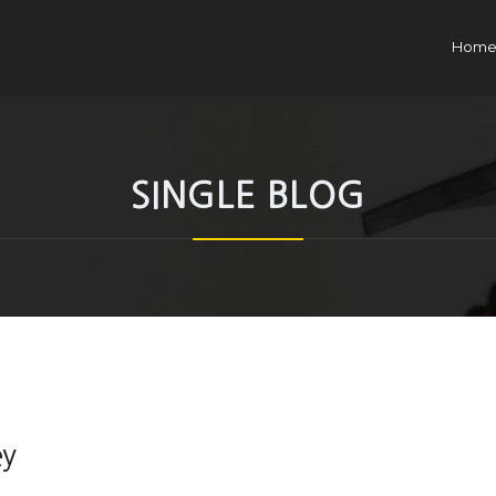
Hom
SINGLE BLOG
ey