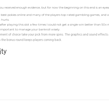
ou received enough evidence, but for now the beginning on this end is an eyes
e best pokies online and many of the players top-rated gambling games, and w
hurts.
 after playing this slot a few times I could not get a single win better than 50x 
s important to manage your bankroll wisely.
ment of choice take your pick from more spins. The graphics and sound effects 
– in the bonus round keeps players coming back.
ity