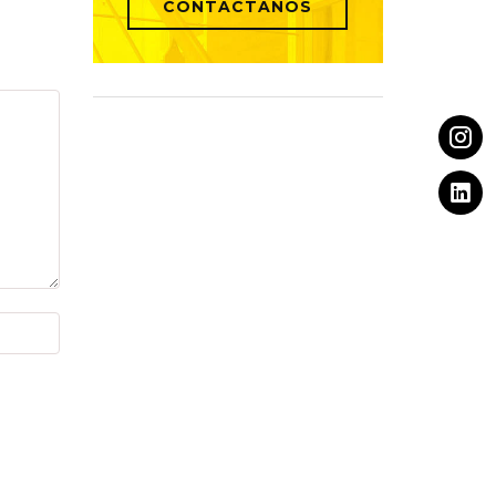
CONTÁCTANOS