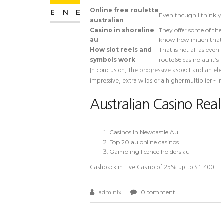
Online free roulette
ENE
Even though I think y
australian
Casino in shoreline
They offer some of th
au
know how much that 
How slot reels and
That is not all as even
symbols work
route66 casino au it’
In conclusion, the
progressive
aspect and an ele
impressive, extra wilds or a higher multiplier 
Australian Casino Real
Casinos In Newcastle Au
Top 20 au online casinos
Gambling licence holders au
Cashback in Live Casino of 25% up to $1.400.
admlnlx
0 comment