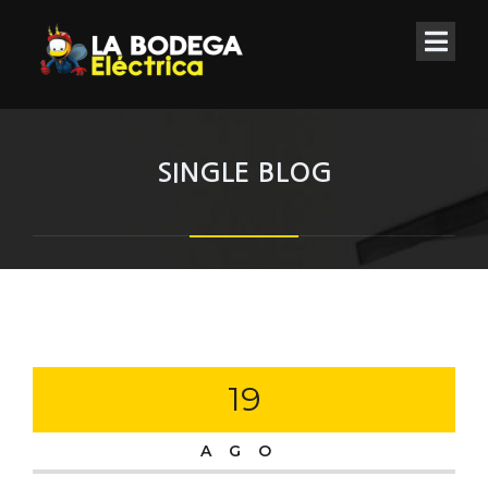
SINGLE BLOG
19
AGO