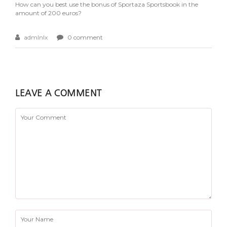
How can you best use the bonus of Sportaza Sportsbook in the
amount of 200 euros?
admlnlx
0 comment
LEAVE A COMMENT