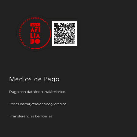
Medios de Pago
Pago con datáfono inalámbrico
Todas las tarjetas débito y crédito
Transferencias bancarias