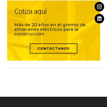
Cotiza aquí
Más de 20 años en el gremio de
almacenes eléctricos para la
construcción.
CONTÁCTANOS