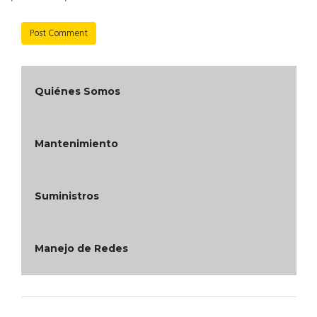
Quiénes Somos
Mantenimiento
Suministros
Manejo de Redes