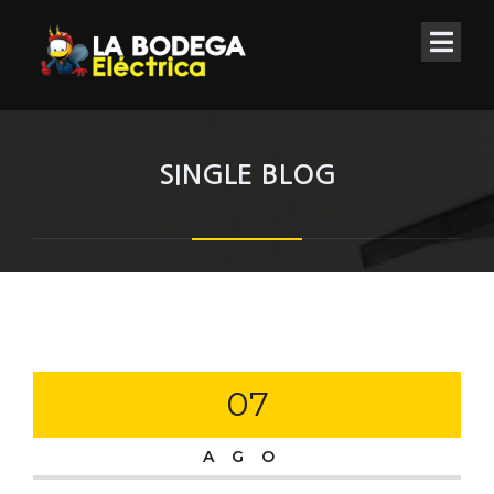
SINGLE BLOG
07
AGO