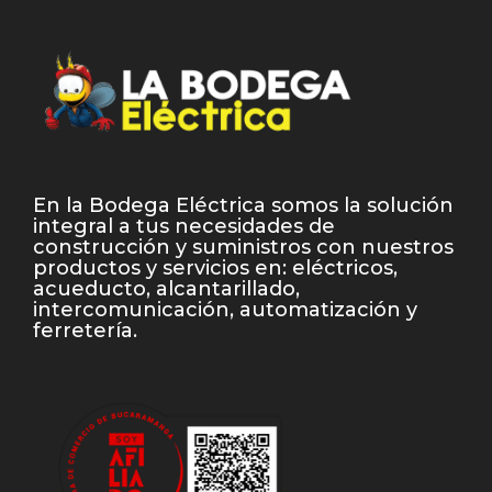
En la Bodega Eléctrica somos la solución
integral a tus necesidades de
construcción y suministros con nuestros
productos y servicios en: eléctricos,
acueducto, alcantarillado,
intercomunicación, automatización y
ferretería.