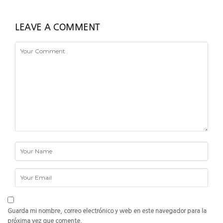
LEAVE A COMMENT
Guarda mi nombre, correo electrónico y web en este navegador para la
próxima vez que comente.