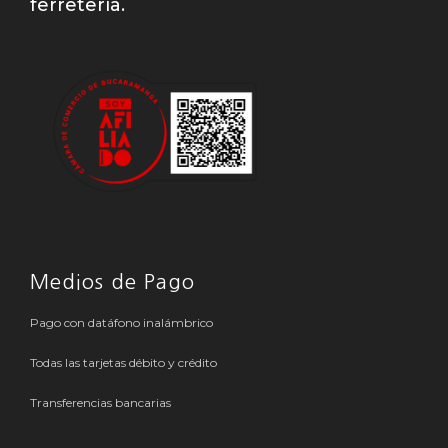
ferretería.
Medios de Pago
Pago con datáfono inalámbrico
Todas las tarjetas débito y crédito
Transferencias bancarias