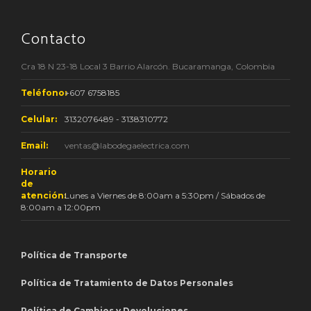
Contacto
Cra 18 N 23-18 Local 3 Barrio Alarcón. Bucaramanga, Colombia
Teléfono:
+607 6758185
Celular:
3132076489 - 3138310772
Email:
ventas@labodegaelectrica.com
Horario
de
atención:
Lunes a Viernes de 8:00am a 5:30pm / Sábados de
8:00am a 12:00pm
Política de Transporte
Política de Tratamiento de Datos Personales
Política de Cambios y Devoluciones