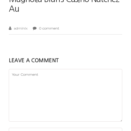
Au
admlnlx
0 comment
LEAVE A COMMENT