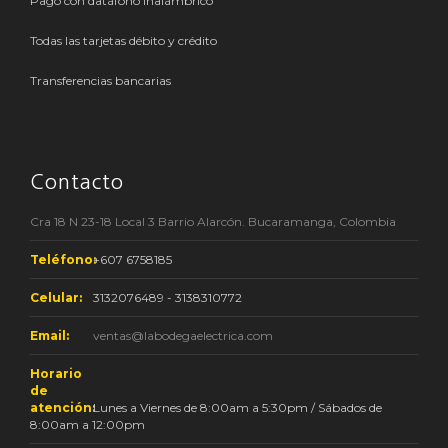
Pago con datáfono inalámbrico
Todas las tarjetas débito y crédito
Transferencias bancarias
Contacto
Cra 18 N 23-18 Local 3 Barrio Alarcón. Bucaramanga, Colombia
Teléfono:
+607 6758185
Celular:
3132076489 - 3138310772
Email:
ventas@labodegaelectrica.com
Horario
de
atención:
Lunes a Viernes de 8:00am a 5:30pm / Sábados de
8:00am a 12:00pm