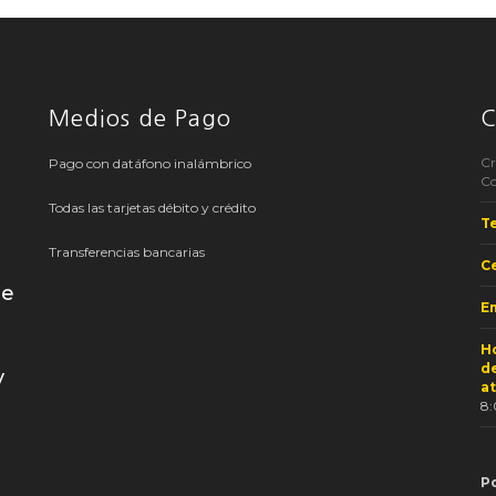
Medios de Pago
C
Cr
Pago con datáfono inalámbrico
C
Todas las tarjetas débito y crédito
T
Transferencias bancarias
Ce
de
Em
H
d
y
a
8
Po