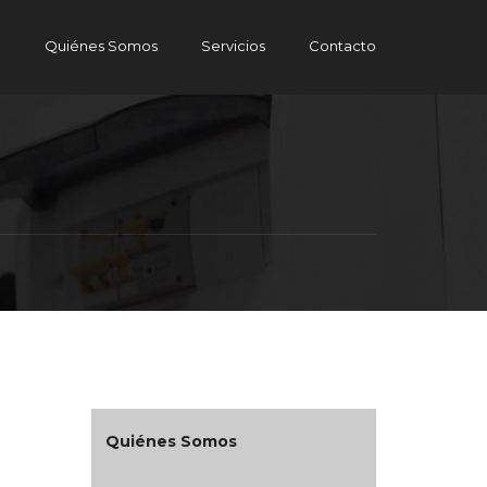
e
Quiénes Somos
Servicios
Contacto
Quiénes Somos