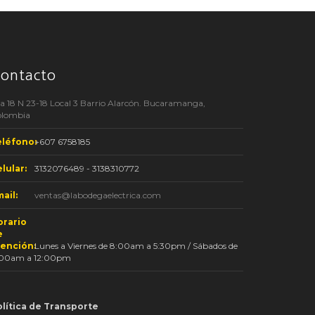
ontacto
a 18 N 23-18 Local 3 Barrio Alarcón. Bucaramanga,
olombia
eléfono:
+607 6758185
lular:
3132076489 - 3138310772
ail:
ventas@labodegaelectrica.com
orario
e
tención:
Lunes a Viernes de 8:00am a 5:30pm / Sábados de
:00am a 12:00pm
lítica de Transporte