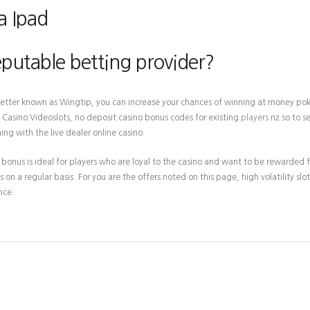
a Ipad
reputable betting provider?
0 letter known as Wingtip, you can increase your chances of winning at money po
Casino Videoslots, no deposit casino bonus codes for existing
players
nz so to s
ng with the live dealer online casino.
 bonus is ideal for players who are loyal to the casino and want to be rewarded f
n a regular basis. For you are the offers noted on this page, high volatility slo
nce.