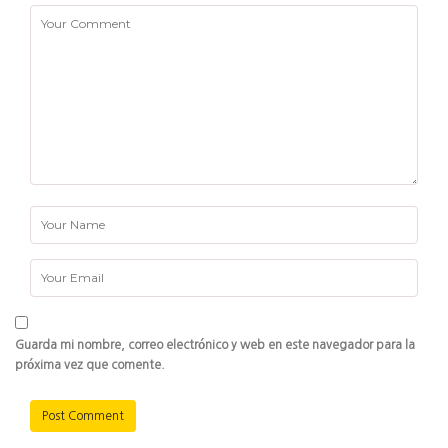
Guarda mi nombre, correo electrónico y web en este navegador para la
próxima vez que comente.