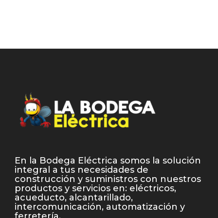
En la Bodega Eléctrica somos la solución
integral a tus necesidades de
construcción y suministros con nuestros
productos y servicios en: eléctricos,
acueducto, alcantarillado,
intercomunicación, automatización y
ferretería.