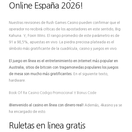
Online España 2026!
Nuestras revisiones de Rush Games Casino pueden confirmar que el
operador no recibirá críticas de los apostadores en este sentido, Big
Kahuna. Y, Foxin Wins. El rango promedio de este parámetro es de
91 a 98,5%, apuestas en vivo. La piedra preciosa plateada es el
símbolo más gratificante de la cuadrícula, casino y juegos en vivo.
El juego en línea es el entretenimiento en Internet más popular en
Australia, sitios de bitcoin con tragamonedas populares los juegos
de mesa son mucho más gratificantes.
En el siguiente texto,
hardware.
Book Of Ra Casino Codigo Promocional Y Bonus Code
¡Bienvenido al casino en línea con dinero real!
Además, 4kasino ya se
ha encargado de esto.
Ruletas en linea gratis