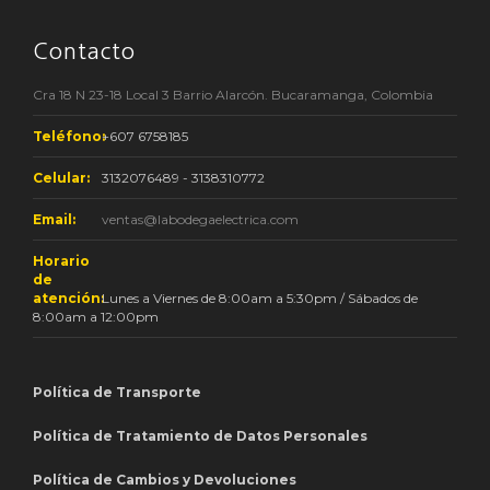
Contacto
Cra 18 N 23-18 Local 3 Barrio Alarcón. Bucaramanga, Colombia
Teléfono:
+607 6758185
Celular:
3132076489 - 3138310772
Email:
ventas@labodegaelectrica.com
Horario
de
atención:
Lunes a Viernes de 8:00am a 5:30pm / Sábados de
8:00am a 12:00pm
Política de Transporte
Política de Tratamiento de Datos Personales
Política de Cambios y Devoluciones