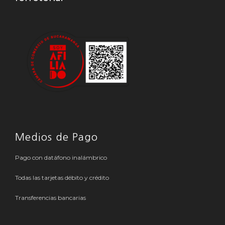
Medios de Pago
Pago con datáfono inalámbrico
Todas las tarjetas débito y crédito
Transferencias bancarias