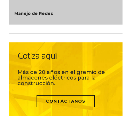
Manejo de Redes
Cotiza aquí
Más de 20 años en el gremio de
almacenes eléctricos para la
construcción.
CONTÁCTANOS