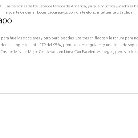
e
Las personas de los Estados Unidos de América, ya que muchos jugadores h
la suerte de ganar botes progresivos con un teléfono inteligente o tableta.
apo
ara huellas dactilares y otro para pisadas. Los tres chiflados y la ranura para no
enden un impresionante RTP del 95%, promociones regulares y una línea de sopor
 Casinos Móviles Mejor Calificados en Línea Con Excelentes Juegos, pero si solo q