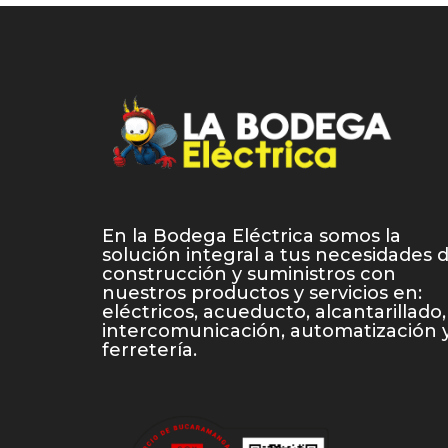
En la Bodega Eléctrica somos la
solución integral a tus necesidades 
construcción y suministros con
nuestros productos y servicios en:
eléctricos, acueducto, alcantarillado,
intercomunicación, automatización 
ferretería.