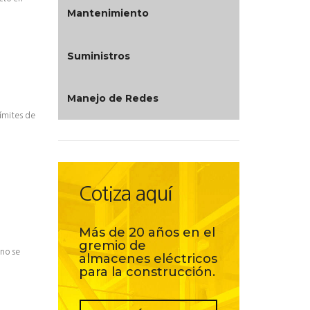
Mantenimiento
Suministros
Manejo de Redes
límites de
Cotiza aquí
Más de 20 años en el
gremio de
 no se
almacenes eléctricos
para la construcción.