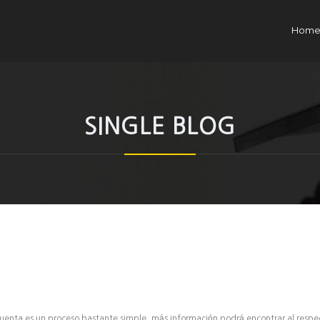
Hom
SINGLE BLOG
cuenta es un proceso bastante simple, más información podrá encontrar al respe