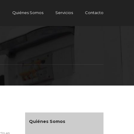
e
Quiénes Somos
Servicios
Contacto
Quiénes Somos
cto en