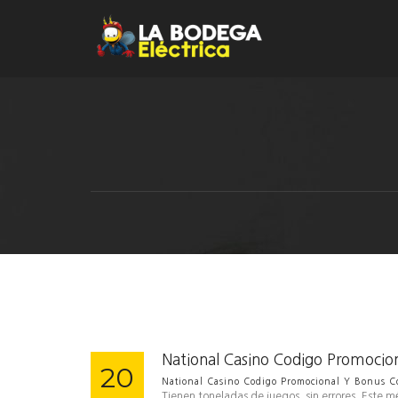
National Casino Codigo Promocio
20
National Casino Codigo Promocional Y Bonus 
Tienen toneladas de juegos, sin errores. Este 