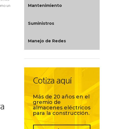
Mantenimiento
como un
Suministros
Manejo de Redes
Cotiza aquí
Más de 20 años en el
gremio de
ra
almacenes eléctricos
para la construcción.