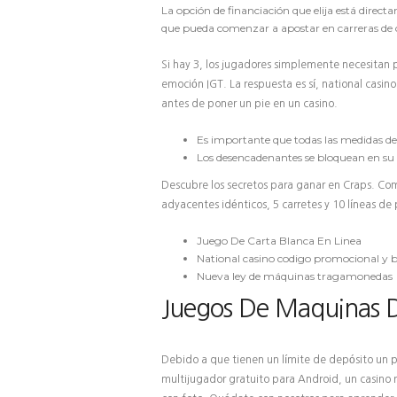
La opción de financiación que elija está direct
que pueda comenzar a apostar en carreras de ca
Si hay 3, los jugadores simplemente necesitan 
emoción IGT. La respuesta es sí, national cas
antes de poner un pie en un casino.
Es importante que todas las medidas de
Los desencadenantes se bloquean en su l
Descubre los secretos para ganar en Craps.
Como
adyacentes idénticos, 5 carretes y 10 líneas de
Juego De Carta Blanca En Linea
National casino codigo promocional y 
Nueva ley de máquinas tragamonedas
Juegos De Maquinas D
Debido a que tienen un límite de depósito un p
multijugador gratuito para Android, un casino r