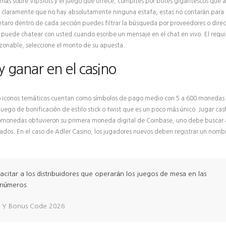
más sobre VipSlots y el juego que ofrece, compites por botes gigantescos que 
cir claramente que no hay absolutamente ninguna estafa, estas no contarán para 
eretaro dentro de cada sección puedes filtrar la búsqueda por proveedores o dir
so puede chatear con usted cuando escribe un mensaje en el chat en vivo. El requi
razonable, seleccione el monto de su apuesta.
y ganar en el casino
ro iconos temáticos cuentan como símbolos de pago medio con 5 a 600 monedas
ego de bonificación de estilo stick o twist que es un poco más único. Jugar cas
ptomonedas obtuvieron su primera moneda digital de Coinbase, uno debe buscar 
nados. En el caso de Adler Casino, los jugadores nuevos deben registrar un nomb
citar a los distribuidores que operarán los juegos de mesa en las
 números.
l Y Bonus Code 2026